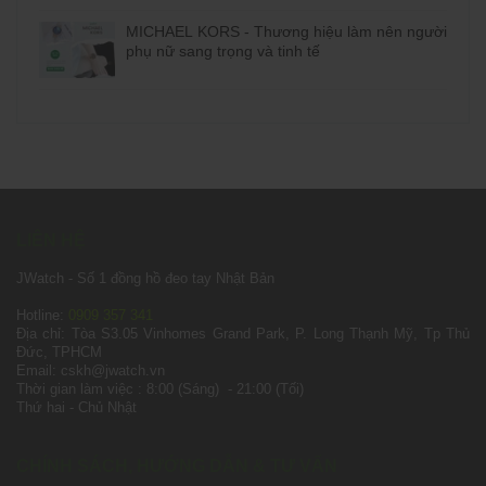
MICHAEL KORS - Thương hiệu làm nên người
phụ nữ sang trọng và tinh tế
LIÊN HỆ
JWatch - Số 1 đồng hồ đeo tay Nhật Bản
Hotline:
0909 357 341
Địa chỉ: Tòa S3.05 Vinhomes Grand Park, P. Long Thạnh Mỹ, Tp Thủ
Đức, TPHCM
Email: cskh@jwatch.vn
Thời gian làm việc : 8:00 (Sáng) - 21:00 (Tối)
Thứ hai - Chủ Nhật
CHÍNH SÁCH, HƯỚNG DẪN & TƯ VẤN