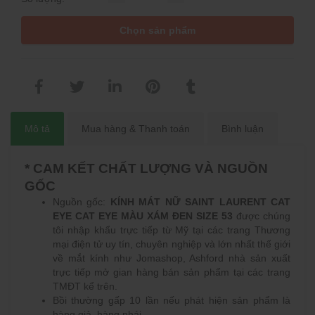
Chọn sản phẩm
Mô tả
Mua hàng & Thanh toán
Bình luận
* CAM KẾT CHẤT LƯỢNG VÀ NGUỒN
GỐC
Nguồn gốc:
KÍNH MÁT NỮ SAINT LAURENT CAT
EYE CAT EYE MÀU XÁM ĐEN SIZE 53
được chúng
tôi nhập khẩu trực tiếp từ Mỹ tại các trang Thương
mại điện tử uy tín, chuyên nghiệp và lớn nhất thế giới
về mắt kính như Jomashop, Ashford nhà sản xuất
trực tiếp mở gian hàng bán sản phẩm tại các trang
TMĐT kể trên.
Bồi thường gấp 10 lần nếu phát hiện sản phẩm là
hàng giả, hàng nhái.