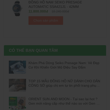
ĐỒNG HỒ NAM SEIKO PRESAGE
AUTOMATIC SSA421J1 - 42MM
11.800.000đ
18.240.000đ
Chọn sản phẩm
CÓ THỂ BẠN QUAN TÂM
Khám Phá Dòng Seiko Presage Nam: Vẻ Đẹp
Cơ Khí Khiến Giới Mộ Điệu Say Đắm
TOP 15 MẪU ĐỒNG HỒ NỮ DÀNH CHO DÂN
CÔNG SỞ giúp chị em tự tin phối trang phục
đi làm
ORIENT SUN AND MOON - Tại sao lại hot ?
Gen mới nâng cấp như thế nào so với Gen cũ
?