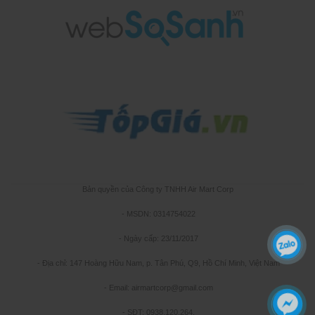
Bản quyền của Công ty TNHH Air Mart Corp
- MSDN: 0314754022
- Ngày cấp: 23/11/2017
- Địa chỉ: 147 Hoàng Hữu Nam, p. Tân Phú, Q9, Hồ Chí Minh, Việt Nam
- Email: airmartcorp@gmail.com
- SĐT: 0938.120.264.