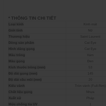
* THÔNG TIN CHI TIẾT
Loại kính
Kính mát
Giới tính
Nữ
Thương hiệu
Saint Laurent
Dòng sản phẩm
Cat Eye
Hình dáng gọng
Cat Eye
Màu tròng
Xám
Màu gọng
Đen
Kích thước tròng (mm)
53
Độ dài gọng (mm)
145
Độ dài cầu mũi (mm)
20
Kiểu vành
Tròn vành (Full-Rim)
Chất liệu gọng
Nhựa
Xuất xứ
Pháp
Mức chống tia UV
1