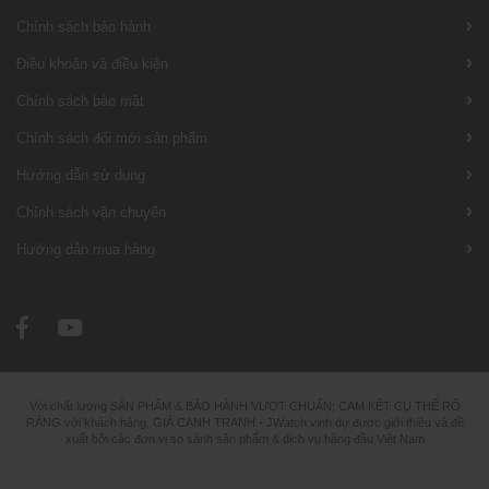
Chính sách bảo hành
Điều khoản và điều kiện
Chính sách bảo mật
Chính sách đổi mới sản phẩm
Hướng dẫn sử dụng
Chính sách vận chuyển
Hướng dẫn mua hàng
Với chất lượng SẢN PHẨM & BẢO HÀNH VƯỢT CHUẨN; CAM KẾT CỤ THỂ RÕ
RÀNG với khách hàng, GIÁ CẠNH TRANH - JWatch vinh dự được giới thiệu và đề
xuất bởi các đơn vị so sánh sản phẩm & dịch vụ hàng đầu Việt Nam