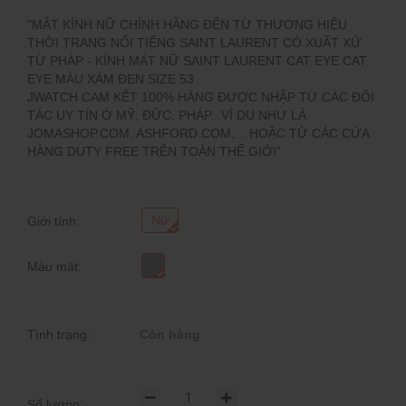
"MẮT KÍNH NỮ CHÍNH HÃNG ĐẾN TỪ THƯƠNG HIỆU
THỜI TRANG NỔI TIẾNG SAINT LAURENT CÓ XUẤT XỨ
TỪ PHÁP - KÍNH MÁT NỮ SAINT LAURENT CAT EYE CAT
EYE MÀU XÁM ĐEN SIZE 53
JWATCH CAM KẾT 100% HÀNG ĐƯỢC NHẬP TỪ CÁC ĐỐI
TÁC UY TÍN Ở MỸ, ĐỨC, PHÁP...VÍ DỤ NHƯ LÀ
JOMASHOP.COM, ASHFORD.COM,... HOẶC TỪ CÁC CỬA
HÀNG DUTY FREE TRÊN TOÀN THẾ GIỚI"
Nữ
Giới tính:
Màu mặt:
Tình trạng:
Còn hàng
Số lượng: