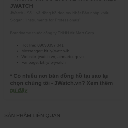
JWATCH
JWatch - Số 1 về đồng hồ đeo tay Nhật Bản nhập khẩu
Slogan: "Instruments for Professionals"
Brandname thuộc công ty TNHH Air Mart Corp
Hot line: 09090357 341
Messenger: bit.ly/jwatch-lh
Website: jwatch.vn; airmartcorp.vn
Fanpage: bit.ly/fp-jwatch
* Có nhiều nơi bán đồng hồ tại sao lại
chọn chúng tôi - JWatch.vn? Xem thêm
tại đây
SẢN PHẨM LIÊN QUAN