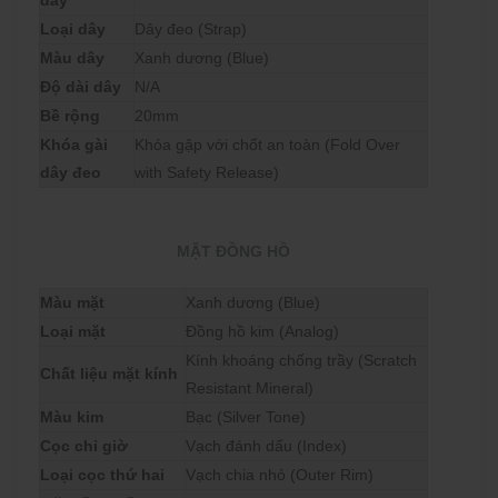
dây
Loại dây
Dây đeo (Strap)
Màu dây
Xanh dương (Blue)
Độ dài dây
N/A
Bề rộng
20mm
Khóa gài
Khóa gập với chốt an toàn (Fold Over
dây đeo
with Safety Release)
MẶT ĐỒNG HỒ
Màu mặt
Xanh dương (Blue)
Loại mặt
Đồng hồ kim (Analog)
Kính khoáng chống trầy (Scratch
Chất liệu mặt kính
Resistant Mineral)
Màu kim
Bạc (Silver Tone)
Cọc chỉ giờ
Vạch đánh dấu (Index)
Loại cọc thứ hai
Vạch chia nhỏ (Outer Rim)