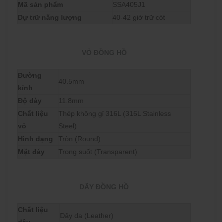
Mã sản phẩm
SSA405J1
Dự trữ năng lượng
40-42 giờ trữ cót
VỎ ĐỒNG HỒ
Đường
40.5mm
kính
Độ dày
11.8mm
Chất liệu
Thép không gỉ 316L (316L Stainless
vỏ
Steel)
Hình dạng
Tròn (Round)
Mặt đáy
Trong suốt (Transparent)
DÂY ĐỒNG HỒ
Chất liệu
Dây da (Leather)