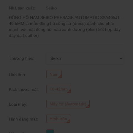
Nhà sản xuất:
Seiko
ĐỒNG HỒ NAM SEIKO PRESAGE AUTOMATIC SSA405J1 -
40.5MM là mẫu đồng hồ công sở (dress) dành cho phái
mạnh với mặt đồng hồ màu xanh dương (blue) kết hợp dây
dây da (leather)
Thương hiệu:
Nam
Giới tính:
40-42mm
Kích thước mặt:
Máy cơ (Automatic)
Loại máy:
Hình tròn
Hình dáng mặt: