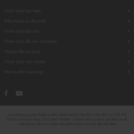
Chính sách bảo hành
Điều khoản và điều kiện
Chính sách bảo mật
Chính sách đổi mới sản phẩm
Hướng dẫn sử dụng
Chính sách vận chuyển
Hướng dẫn mua hàng
Với chất lượng SẢN PHẨM & BẢO HÀNH VƯỢT CHUẨN; CAM KẾT CỤ THỂ RÕ
RÀNG với khách hàng, GIÁ CẠNH TRANH - JWatch vinh dự được giới thiệu và đề
xuất bởi các đơn vị so sánh sản phẩm & dịch vụ hàng đầu Việt Nam