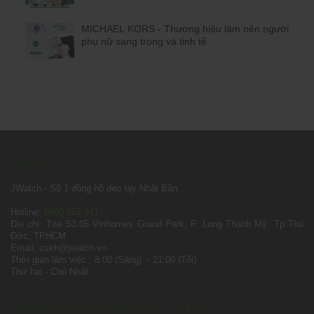
?
MICHAEL KORS - Thương hiệu làm nên người
phụ nữ sang trọng và tinh tế
LIÊN HỆ
JWatch - Số 1 đồng hồ đeo tay Nhật Bản
Hotline:
0909 357 341
Địa chỉ: Tòa S3.05 Vinhomes Grand Park, P. Long Thạnh Mỹ, Tp Thủ
Đức, TPHCM
Email: cskh@jwatch.vn
Thời gian làm việc : 8:00 (Sáng) - 21:00 (Tối)
Thứ hai - Chủ Nhật
CHÍNH SÁCH, HƯỚNG DẪN & TƯ VẤN