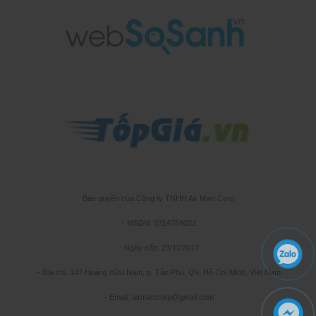
Bản quyền của Công ty TNHH Air Mart Corp
- MSDN: 0314754022
- Ngày cấp: 23/11/2017
- Địa chỉ: 147 Hoàng Hữu Nam, p. Tân Phú, Q9, Hồ Chí Minh, Việt Nam
- Email: airmartcorp@gmail.com