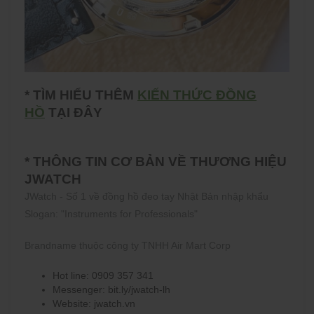
* TÌM HIỂU THÊM
KIẾN THỨC ĐỒNG
HỒ
TẠI ĐÂY
* THÔNG TIN CƠ BẢN VỀ THƯƠNG HIỆU
JWATCH
JWatch - Số 1 về đồng hồ đeo tay Nhật Bản nhập khẩu
Slogan: "Instruments for Professionals"
Brandname thuộc công ty TNHH Air Mart Corp
Hot line: 0909 357 341
Messenger: bit.ly/jwatch-lh
Website: jwatch.vn