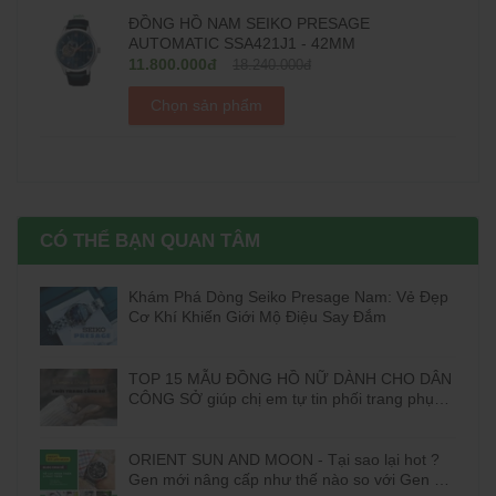
ĐỒNG HỒ NAM SEIKO PRESAGE
AUTOMATIC SSA421J1 - 42MM
11.800.000đ
18.240.000đ
Chọn sản phẩm
CÓ THỂ BẠN QUAN TÂM
Khám Phá Dòng Seiko Presage Nam: Vẻ Đẹp
Cơ Khí Khiến Giới Mộ Điệu Say Đắm
TOP 15 MẪU ĐỒNG HỒ NỮ DÀNH CHO DÂN
CÔNG SỞ giúp chị em tự tin phối trang phục
đi làm
ORIENT SUN AND MOON - Tại sao lại hot ?
Gen mới nâng cấp như thế nào so với Gen cũ