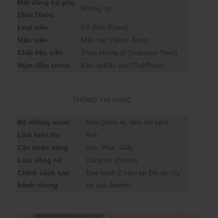
Mặt đồng hồ phụ
Không có
(Sub Dials)
Loại viền
Cố định (Fixed)
Màu viền
Màu bạc (Silver Tone)
Chất liệu viền
Thép không gỉ (Stainless Steel)
Núm điều chỉnh
Kéo ra/Đẩy vào (Pull/Push)
THÔNG TIN KHÁC
Độ chống nước
50m (Rửa xe, tắm vòi sen)
Lịch hiển thị
N/A
Các chức năng
Giờ, Phút, Giây
Loại đồng hồ
Công sở (Dress)
Chính sách bảo
Bảo hành 2 năm tại Đối tác Uy
hành chung
tín của Jwatch