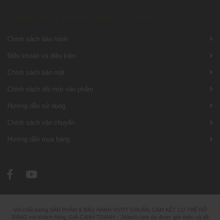
CHÍNH SÁCH, HƯỚNG DẪN & TƯ VẤN
Chính sách bảo hành
Điều khoản và điều kiện
Chính sách bảo mật
Chính sách đổi mới sản phẩm
Hướng dẫn sử dụng
Chính sách vận chuyển
Hướng dẫn mua hàng
Với chất lượng SẢN PHẨM & BẢO HÀNH VƯỢT CHUẨN; CAM KẾT CỤ THỂ RÕ
RÀNG với khách hàng, GIÁ CẠNH TRANH - JWatch vinh dự được giới thiệu và đề