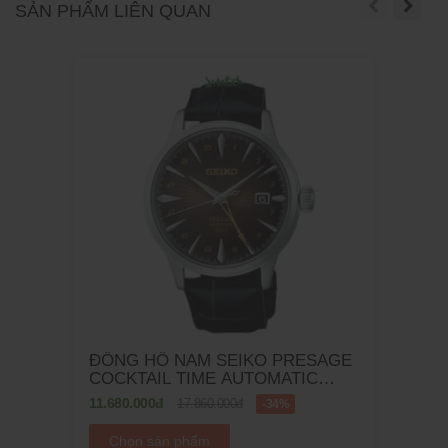
SẢN PHẨM LIÊN QUAN
ĐỒNG HỒ NAM SEIKO PRESAGE
COCKTAIL TIME AUTOMATIC
SSK039J1 - 40.5MM
11.680.000đ
17.860.000đ
-34%
Chọn sản phẩm