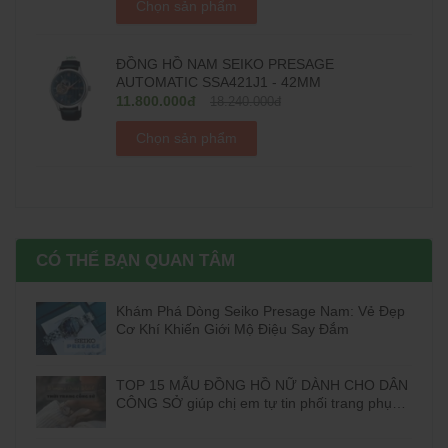
Chọn sản phẩm
ĐỒNG HỒ NAM SEIKO PRESAGE
AUTOMATIC SSA421J1 - 42MM
11.800.000đ
18.240.000đ
Chọn sản phẩm
CÓ THỂ BẠN QUAN TÂM
Khám Phá Dòng Seiko Presage Nam: Vẻ Đẹp
Cơ Khí Khiến Giới Mộ Điệu Say Đắm
TOP 15 MẪU ĐỒNG HỒ NỮ DÀNH CHO DÂN
CÔNG SỞ giúp chị em tự tin phối trang phục
đi làm