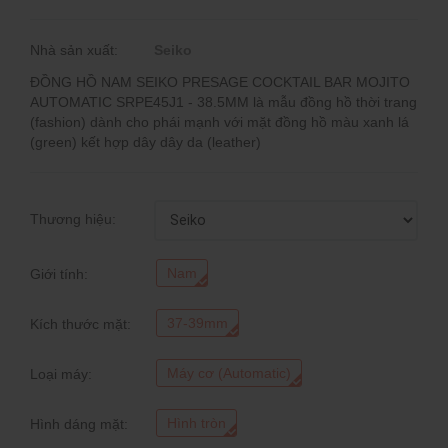
Nhà sản xuất:
Seiko
ĐỒNG HỒ NAM SEIKO PRESAGE COCKTAIL BAR MOJITO
AUTOMATIC SRPE45J1 - 38.5MM là mẫu đồng hồ thời trang
(fashion) dành cho phái mạnh với mặt đồng hồ màu xanh lá
(green) kết hợp dây dây da (leather)
Thương hiệu:
Nam
Giới tính:
37-39mm
Kích thước mặt:
Máy cơ (Automatic)
Loại máy:
Hình tròn
Hình dáng mặt: