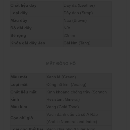
Chất liệu dây
Dây da (Leather)
Loại dây
Dây đeo (Strap)
Màu dây
Nâu (Brown)
Độ dài dây
N/A
Bề rộng
22mm
Khóa gài dây đeo
Gài kim (Tang)
MẶT ĐỒNG HỒ
Màu mặt
Xanh lá (Green)
Loại mặt
Đồng hồ kim (Analog)
Chất liệu mặt
Kính khoáng chống trầy (Scratch
kính
Resistant Mineral)
Màu kim
Vàng (Gold Tone)
Vạch đánh dấu và số Ả Rập
Cọc chỉ giờ
(Arabic Numeral and Index)
Loại cọc thứ hai
Vạch chia nhỏ (Outer Rim)