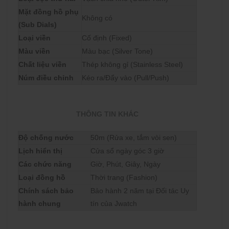
Mặt đồng hồ phụ
Không có
(Sub Dials)
Loại viền
Cố định (Fixed)
Màu viền
Màu bạc (Silver Tone)
Chất liệu viền
Thép không gỉ (Stainless Steel)
Núm điều chỉnh
Kéo ra/Đẩy vào (Pull/Push)
THÔNG TIN KHÁC
Độ chống nước
50m (Rửa xe, tắm vòi sen)
Lịch hiển thị
Cửa sổ ngày góc 3 giờ
Các chức năng
Giờ, Phút, Giây, Ngày
Loại đồng hồ
Thời trang (Fashion)
Chính sách bảo
Bảo hành 2 năm tại Đối tác Uy
hành chung
tín của Jwatch