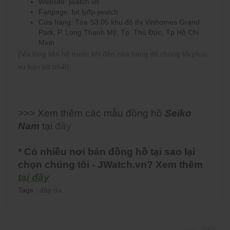
Website: jwatch.vn
Fanpage: bit.ly/fp-jwatch
Cửa hàng: Tòa S3.05 khu đô thị Vinhomes Grand
Park, P. Long Thạnh Mỹ, Tp. Thủ Đức, Tp Hồ Chí
Minh
(Vui lòng liên hệ trước khi đến cửa hàng để chúng tôi phục
vụ bạn tốt nhất)
>>> Xem thêm các mẫu đồng hồ
Seiko
Nam
tại
đây
* Có nhiều nơi bán đồng hồ tại sao lại
chọn chúng tôi - JWatch.vn? Xem thêm
tại đây
Tags :
dây da