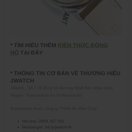
* TÌM HIỂU THÊM
KIẾN THỨC ĐỒNG
HỒ
TẠI ĐÂY
* THÔNG TIN CƠ BẢN VỀ THƯƠNG HIỆU
JWATCH
JWatch - Số 1 về đồng hồ đeo tay Nhật Bản nhập khẩu
Slogan: "Instruments for Professionals"
Brandname thuộc công ty TNHH Air Mart Corp
Hot line: 0909 357 341
Messenger: bit.ly/jwatch-lh