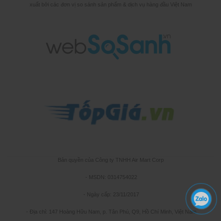
xuất bởi các đơn vị so sánh sản phẩm & dịch vụ hàng đầu Việt Nam
Bản quyền của Công ty TNHH Air Mart Corp
- MSDN: 0314754022
- Ngày cấp: 23/11/2017
- Địa chỉ: 147 Hoàng Hữu Nam, p. Tân Phú, Q9, Hồ Chí Minh, Việt Nam