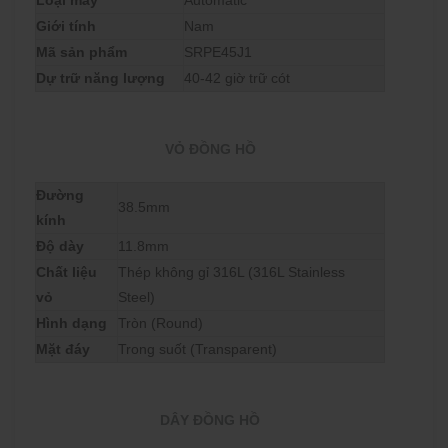
Loại máy
Automatic
Giới tính
Nam
Mã sản phẩm
SRPE45J1
Dự trữ năng lượng
40-42 giờ trữ cót
VỎ ĐỒNG HỒ
Đường
38.5mm
kính
Độ dày
11.8mm
Chất liệu
Thép không gỉ 316L (316L Stainless
vỏ
Steel)
Hình dạng
Tròn (Round)
Mặt đáy
Trong suốt (Transparent)
DÂY ĐỒNG HỒ