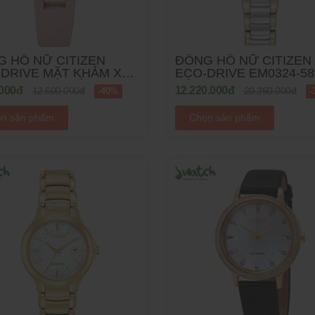
 HỒ NỮ CITIZEN
ĐỒNG HỒ NỮ CITIZEN
-DRIVE MẶT KHẢM XÀ
ECO-DRIVE EM0324-58D
X1513-18D DÂY DA
DÂY KIM LOẠI
.000đ
12.220.000đ
12.600.000đ
20.360.000đ
-40%
-
n sản phẩm
Chọn sản phẩm