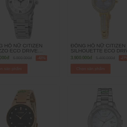
 HỒ NỮ CITIZEN
ĐỒNG HỒ NỮ CITIZEN
ZZO ECO DRIVE
SILHOUETTE ECO DRI
70-58A - 32MM
EM0862-56D - 25MM
.000đ
3.900.000đ
6.900.000đ
5.400.000đ
-43%
-27
n sản phẩm
Chọn sản phẩm