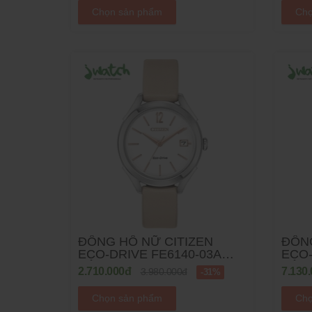
KIM LOẠI
Chọn sản phẩm
Chọ
ĐỒNG HỒ NỮ CITIZEN
ĐỒNG
ECO-DRIVE FE6140-03A
ECO-DRIV
DÂY DA
DÂY 
2.710.000đ
7.130
3.980.000đ
-31%
Chọn sản phẩm
Chọ