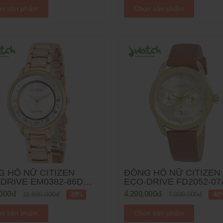
n sản phẩm
Chọn sản phẩm
 HỒ NỮ CITIZEN
ĐỒNG HỒ NỮ CITIZEN
E EM0382-86D
ECO-DRIVE FD2052-07A
KIM LOẠI
DÂY DA
.000đ
4.200.000đ
11.880.000đ
7.000.000đ
-39%
-40
n sản phẩm
Chọn sản phẩm