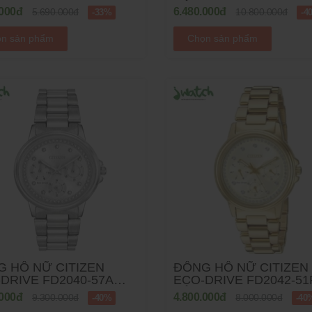
 MESH
DÂY KIM LOẠI
.000đ
6.480.000đ
5.690.000đ
10.800.000đ
-33%
-4
n sản phẩm
Chọn sản phẩm
 HỒ NỮ CITIZEN
ĐỒNG HỒ NỮ CITIZEN
DRIVE FD2040-57A
ECO-DRIVE FD2042-51
KIM LOẠI
DÂY KIM LOẠI
.000đ
4.800.000đ
9.300.000đ
8.000.000đ
-40%
-40