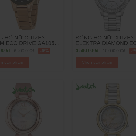
 HỒ NỮ CITIZEN
ĐỒNG HỒ NỮ CITIZEN
M ECO DRIVE GA1058-
ELEKTRA DIAMOND E
- 30MM
DRIVE MẶT KHẢM XÀ 
.000đ
4.500.000đ
6.200.000đ
10.000.000đ
-46%
-5
EW2510-50D DÂY KIM 
n sản phẩm
Chọn sản phẩm