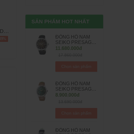
SẢN PHẨM HOT NHẤT
ĐỒNG HỒ NAM
39%
SEIKO PRESAGE
COCKTAIL TIME
11.680.000đ
AUTOMATIC
17.860.000đ
SSK039J1 -
40.5MM
Chọn sản phẩm
ĐỒNG HỒ NAM
SEIKO PRESAGE
COCKTAIL BAR
8.900.000đ
MOJITO
13.690.000đ
AUTOMATIC
SRPE45J1 -
Chọn sản phẩm
38.5MM
ĐỒNG HỒ NAM