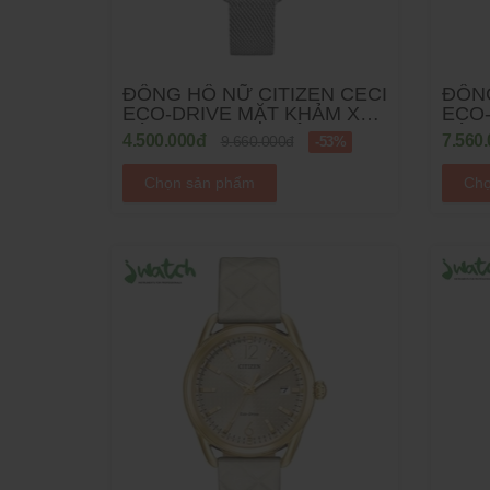
ĐỒNG HỒ NỮ CITIZEN CECI
ĐỒNG
ECO-DRIVE MẶT KHẢM XÀ
ECO
CỪ EM0796-59Y DÂY MESH
CỪ E
4.500.000đ
7.560
9.660.000đ
-53%
Chọn sản phẩm
Chọ