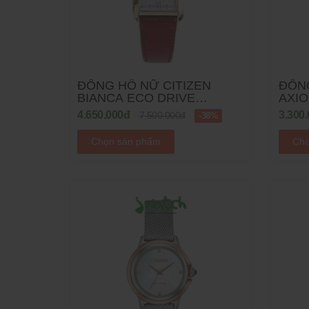
ĐỒNG HỒ NỮ CITIZEN
ĐỒNG
BIANCA ECO DRIVE
AXIO
EW5593-05D - 22MM
59Q 
4.650.000đ
3.300
7.500.000đ
-38%
Chọn sản phẩm
Chọ