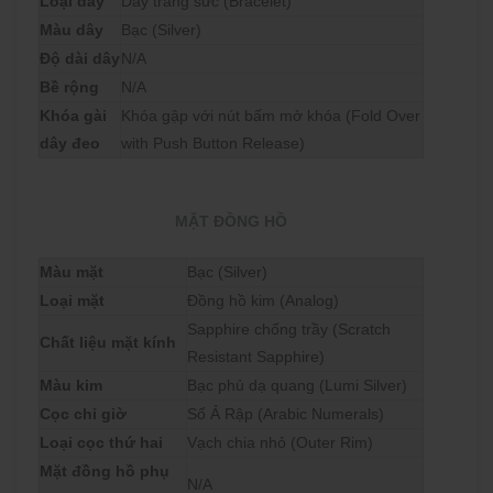
Loại dây
Dây trang sức (Bracelet)
Màu dây
Bạc (Silver)
Độ dài dây
N/A
Bề rộng
N/A
Khóa gài
Khóa gập với nút bấm mở khóa (Fold Over
dây đeo
with Push Button Release)
MẶT ĐỒNG HỒ
Màu mặt
Bạc (Silver)
Loại mặt
Đồng hồ kim (Analog)
Sapphire chống trầy (Scratch
Chất liệu mặt kính
Resistant Sapphire)
Màu kim
Bạc phủ dạ quang (Lumi Silver)
Cọc chỉ giờ
Số Ả Rập (Arabic Numerals)
Loại cọc thứ hai
Vạch chia nhỏ (Outer Rim)
Mặt đồng hồ phụ
N/A