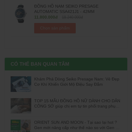
ĐỒNG HỒ NAM SEIKO PRESAGE
AUTOMATIC SSA421J1 - 42MM
11.800.000đ
18.240.000đ
Chọn sản phẩm
CÓ THỂ BẠN QUAN TÂM
Khám Phá Dòng Seiko Presage Nam: Vẻ Đẹp
Cơ Khí Khiến Giới Mộ Điệu Say Đắm
TOP 15 MẪU ĐỒNG HỒ NỮ DÀNH CHO DÂN
CÔNG SỞ giúp chị em tự tin phối trang phục
đi làm
ORIENT SUN AND MOON - Tại sao lại hot ?
Gen mới nâng cấp như thế nào so với Gen cũ