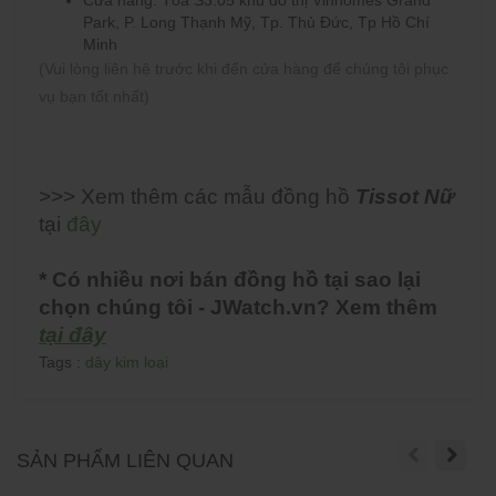
Cửa hàng: Tòa S3.05 khu đô thị Vinhomes Grand
Park, P. Long Thạnh Mỹ, Tp. Thủ Đức, Tp Hồ Chí
Minh
(Vui lòng liên hệ trước khi đến cửa hàng để chúng tôi phục
vụ bạn tốt nhất)
>>> Xem thêm các mẫu đồng hồ
Tissot Nữ
tại
đây
* Có nhiều nơi bán đồng hồ tại sao lại
chọn chúng tôi - JWatch.vn? Xem thêm
tại đây
Tags :
dây kim loại
SẢN PHẨM LIÊN QUAN