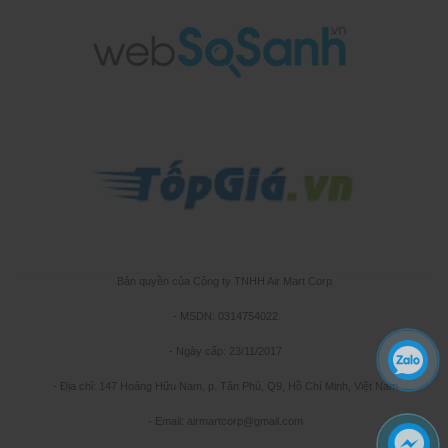
Bản quyền của Công ty TNHH Air Mart Corp
- MSDN: 0314754022
- Ngày cấp: 23/11/2017
- Địa chỉ: 147 Hoàng Hữu Nam, p. Tân Phú, Q9, Hồ Chí Minh, Việt Nam
- Email: airmartcorp@gmail.com