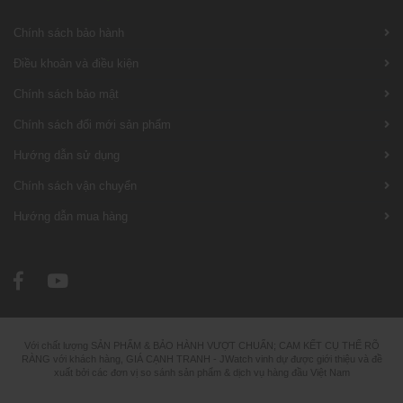
Chính sách bảo hành
Điều khoản và điều kiện
Chính sách bảo mật
Chính sách đổi mới sản phẩm
Hướng dẫn sử dụng
Chính sách vận chuyển
Hướng dẫn mua hàng
Với chất lượng SẢN PHẨM & BẢO HÀNH VƯỢT CHUẨN; CAM KẾT CỤ THỂ RÕ
RÀNG với khách hàng, GIÁ CẠNH TRANH - JWatch vinh dự được giới thiệu và đề
xuất bởi các đơn vị so sánh sản phẩm & dịch vụ hàng đầu Việt Nam