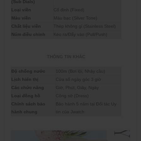
(Sub Dials)
Loại viền
Cố định (Fixed)
Màu viền
Màu bạc (Silver Tone)
Chất liệu viền
Thép không gỉ (Stainless Steel)
Núm điều chỉnh
Kéo ra/Đẩy vào (Pull/Push)
THÔNG TIN KHÁC
Độ chống nước
100m (Bơi lội, Nhảy cầu)
Lịch hiển thị
Cửa sổ ngày góc 3 giờ
Các chức năng
Giờ, Phút, Giây, Ngày
Loại đồng hồ
Công sở (Dress)
Chính sách bảo
Bảo hành 5 năm tại Đối tác Uy
hành chung
tín của Jwatch