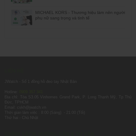
?
MICHAEL KORS - Thương hiệu làm nên người
phụ nữ sang trọng và tinh tế
LIÊN HỆ
JWatch - Số 1 đồng hồ đeo tay Nhật Bản
Hotline:
0909 357 341
Địa chỉ: Tòa S3.05 Vinhomes Grand Park, P. Long Thạnh Mỹ, Tp Thủ
Đức, TPHCM
Email: cskh@jwatch.vn
Thời gian làm việc : 8:00 (Sáng) - 21:00 (Tối)
Thứ hai - Chủ Nhật
CHÍNH SÁCH, HƯỚNG DẪN & TƯ VẤN