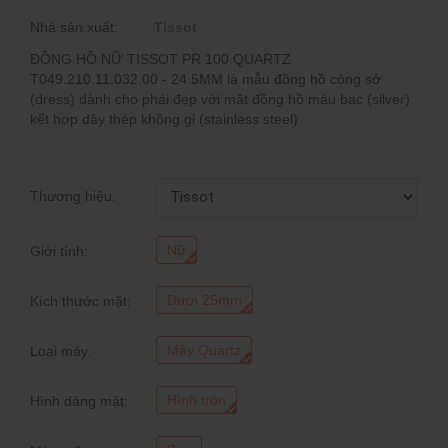
Nhà sản xuất:
Tissot
ĐỒNG HỒ NỮ TISSOT PR 100 QUARTZ
T049.210.11.032.00 - 24.5MM là mẫu đồng hồ công sở
(dress) dành cho phái đẹp với mặt đồng hồ màu bạc (silver)
kết hợp dây thép không gỉ (stainless steel)
Thương hiệu:
Nữ
Giới tính:
Dưới 25mm
Kích thước mặt:
Máy Quartz
Loại máy:
Hình tròn
Hình dáng mặt: