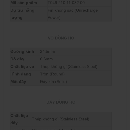
Mã sản phẩm
T049.210.11.032.00
Dự trữ năng
Pin không sạc (Unrecharge
lượng
Power)
VỎ ĐỒNG HỒ
Đường kính
24.5mm
Độ dày
6.6mm
Chất liệu vỏ
Thép không gỉ (Stainless Steel)
Hình dạng
Tròn (Round)
Mặt đáy
Đáy kín (Solid)
DÂY ĐỒNG HỒ
Chất liệu
Thép không gỉ (Stainless Steel)
dây