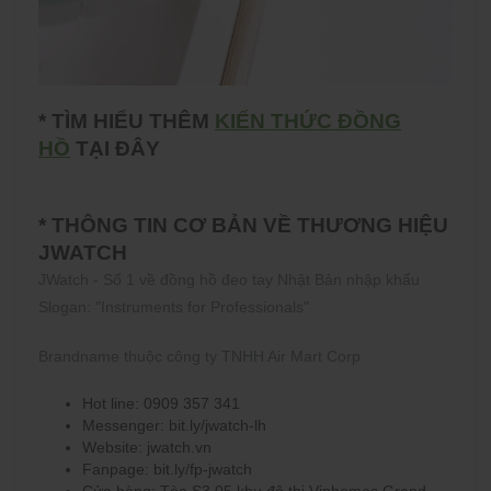
* TÌM HIỂU THÊM
KIẾN THỨC ĐỒNG
HỒ
TẠI ĐÂY
* THÔNG TIN CƠ BẢN VỀ THƯƠNG HIỆU
JWATCH
JWatch - Số 1 về đồng hồ đeo tay Nhật Bản nhập khẩu
Slogan: "Instruments for Professionals"
Brandname thuộc công ty TNHH Air Mart Corp
Hot line: 0909 357 341
Messenger: bit.ly/jwatch-lh
Website: jwatch.vn
Fanpage: bit.ly/fp-jwatch