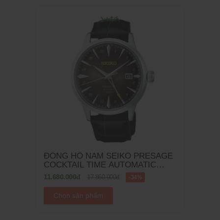
ĐỒNG HỒ NAM SEIKO PRESAGE
COCKTAIL TIME AUTOMATIC
SSK039J1 - 40.5MM
11.680.000đ
17.860.000đ
-34%
Chọn sản phẩm