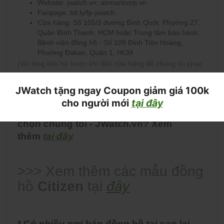
Website: jwatch.vn; airmartcorp.vn
Fanpage: bit.ly/fp-jwatch
Cửa hàng: Số 105/3 đường Bình Quới, Phường 27,
Quận Bình Thạnh, HCM hoặc Trung tâm bảo hành:
Bệnh viện đồng hồ - Số 109 Đinh Tiên Hoàng,
Phường Đakao, Quận 1, HCM
(Vui lòng liên hệ trước khi đến cửa hàng để chúng tôi phục
vụ bạn tốt nhất)
JWatch tặng ngay Coupon giảm giá 100k
cho người mới
tại đây
* Có nhiều nơi bán đồng hồ tại sao lại
chọn chúng tôi - JWatch.vn? Xem
thêm
tại đây
>>> Xem thêm các mẫu đồng
hồ
Citizen
tại
đây
* Có nhiều nơi bán đồng hồ tại sao lại