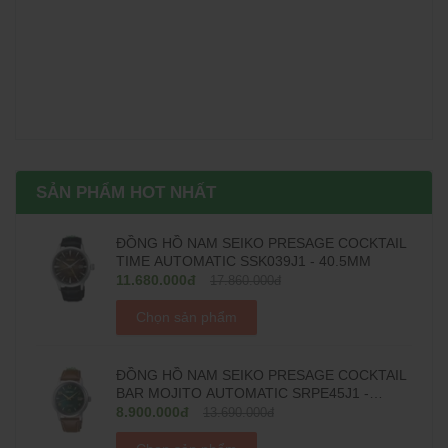
SẢN PHẨM HOT NHẤT
ĐỒNG HỒ NAM SEIKO PRESAGE COCKTAIL
TIME AUTOMATIC SSK039J1 - 40.5MM
11.680.000đ
17.860.000đ
Chọn sản phẩm
ĐỒNG HỒ NAM SEIKO PRESAGE COCKTAIL
BAR MOJITO AUTOMATIC SRPE45J1 -
38.5MM
8.900.000đ
13.690.000đ