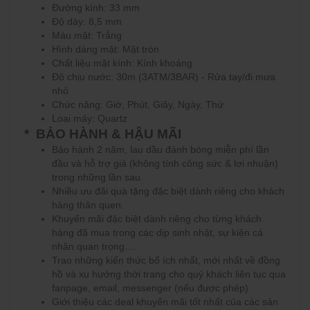
Đường kính: 33 mm
Độ dày: 8,5 mm
Màu mặt: Trắng
Hình dáng mặt: Mặt tròn
Chất liệu mặt kính: Kính khoáng
Độ chịu nước:
30m (3ATM/3BAR) - Rửa tay/đi mưa
nhỏ
Chức năng:
Giờ, Phút, Giây, Ngày, Thứ
Loại máy: Quartz
* BẢO HÀNH & HẬU MÃI
Bảo hành 2 năm, lau dầu đánh bóng miễn phí lần
đầu và hỗ trợ giá (không tính công sức & lợi nhuận)
trong những lần sau.
Nhiều ưu đãi quà tặng đặc biệt dành riêng cho khách
hàng thân quen.
Khuyến mãi đặc biệt dành riêng cho từng khách
hàng đã mua trong các dịp sinh nhật, sự kiện cá
nhân quan trọng….
Trao những kiến thức bổ ích nhất, mới nhất về đồng
hồ và xu hướng thời trang cho quý khách liên tục qua
fanpage, email, messenger (nếu được phép)
Giới thiệu các deal khuyến mãi tốt nhất của các sản