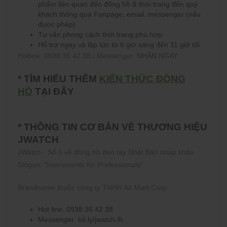
phẩm liên quan đến đống hồ & thời trang đến quý
khách thông qua Fanpage, email, messenger (nếu
được phép)
Tư vấn phong cách thời trang phù hợp.
Hỗ trợ ngay và lập tức từ 6 giờ sáng đến 11 giờ tối
Hotline: 0938 36 42 38 / Messenger:
NHẮN NGAY
* TÌM HIỂU THÊM
KIẾN THỨC ĐỒNG
HỒ
TẠI ĐÂY
* THÔNG TIN CƠ BẢN VỀ THƯƠNG HIỆU
JWATCH
JWatch - Số 1 về đồng hồ đeo tay Nhật Bản nhập khẩu
Slogan: "Instruments for Professionals"
Brandname thuộc công ty TNHH Air Mart Corp
Hot line: 0938 36 42 38
Messenger: bit.ly/jwatch-lh