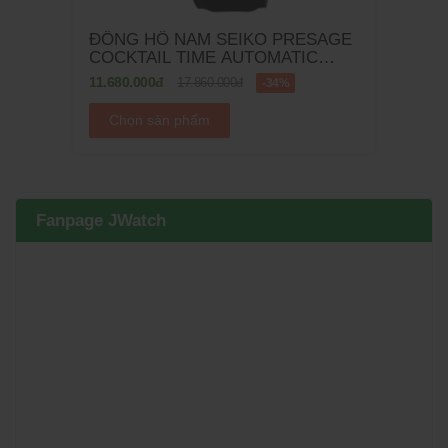
ĐỒNG HỒ NAM SEIKO PRESAGE
COCKTAIL TIME AUTOMATIC
SSK039J1 - 40.5MM
11.680.000đ
17.860.000đ
-34%
Chọn sản phẩm
Fanpage JWatch