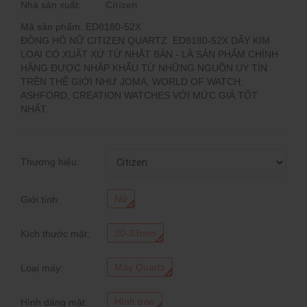
Nhà sản xuất:
Citizen
Mã sản phẩm: ED8180-52X
ĐỒNG HỒ NỮ CITIZEN QUARTZ ED8180-52X DÂY KIM
LOẠI CÓ XUẤT XỨ TỪ NHẬT BẢN - LÀ SẢN PHẨM CHÍNH
HÃNG ĐƯỢC NHẬP KHẨU TỪ NHỮNG NGUỒN UY TÍN
TRÊN THẾ GIỚI NHƯ JOMA, WORLD OF WATCH,
ASHFORD, CREATION WATCHES VỚI MỨC GIÁ TỐT
NHẤT.
Thương hiệu:
Nữ
Giới tính:
30-33mm
Kích thước mặt:
Máy Quartz
Loại máy:
Hình tròn
Hình dáng mặt: