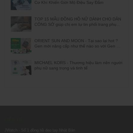
Cơ Khí Khiến Giới Mộ Điệu Say Đắm
TOP 15 MẪU ĐỒNG HỒ NỮ DÀNH CHO DÂN
CÔNG SỞ giúp chị em tự tin phối trang phục
đi làm
ORIENT SUN AND MOON - Tại sao lại hot ?
Gen mới nâng cấp như thế nào so với Gen cũ
?
MICHAEL KORS - Thương hiệu làm nên người
phụ nữ sang trọng và tinh tế
LIÊN HỆ
JWatch - Số 1 đồng hồ đeo tay Nhật Bản