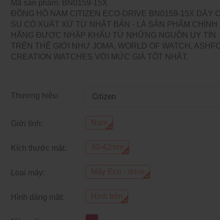
Mã sản phẩm: BN0159-15X
ĐỒNG HỒ NAM CITIZEN ECO-DRIVE BN0159-15X DÂY 
SU CÓ XUẤT XỨ TỪ NHẬT BẢN - LÀ SẢN PHẨM CHÍNH
HÃNG ĐƯỢC NHẬP KHẨU TỪ NHỮNG NGUỒN UY TÍN
TRÊN THẾ GIỚI NHƯ JOMA, WORLD OF WATCH, ASHF
CREATION WATCHES VỚI MỨC GIÁ TỐT NHẤT.
Thương hiệu:
Nam
Giới tính:
40-42mm
Kích thước mặt:
Máy Eco - drive
Loại máy:
Hình tròn
Hình dáng mặt: