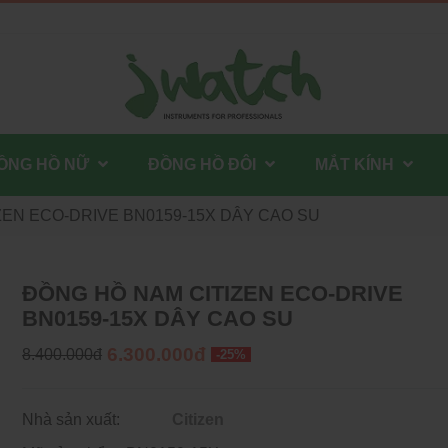
ỒNG HỒ NỮ
ĐỒNG HỒ ĐÔI
MẮT KÍNH
ZEN ECO-DRIVE BN0159-15X DÂY CAO SU
ĐỒNG HỒ NAM CITIZEN ECO-DRIVE
BN0159-15X DÂY CAO SU
6.300.000đ
8.400.000đ
-25%
Nhà sản xuất:
Citizen