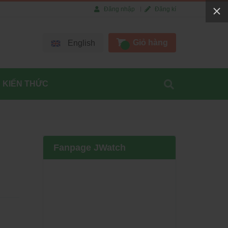
Đăng nhập
Đăng kí
Giỏ hàng
English
KIẾN THỨC
Fanpage JWatch