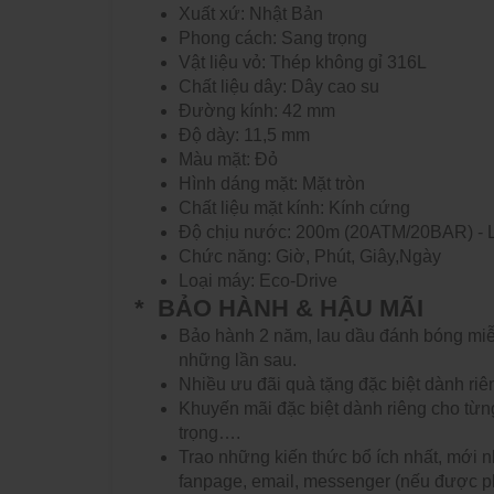
Xuất xứ: Nhật Bản
Phong cách:
Sang trọng
Vật liệu vỏ: Thép không gỉ 316L
Chất liệu dây: Dây cao su
Đường kính: 42 mm
Độ dày: 11,5 mm
Màu mặt: Đỏ
Hình dáng mặt: Mặt tròn
Chất liệu mặt kính: Kính cứng
Độ chịu nước:
200m (20ATM/20BAR) - 
Chức năng:
Giờ, Phút, Giây,Ngày
Loại máy: Eco-Drive
* BẢO HÀNH & HẬU MÃI
Bảo hành 2 năm, lau dầu đánh bóng miễn 
những lần sau.
Nhiều ưu đãi quà tặng đặc biệt dành ri
Khuyến mãi đặc biệt dành riêng cho từn
trọng….
Trao những kiến thức bổ ích nhất, mới n
fanpage, email, messenger (nếu được p