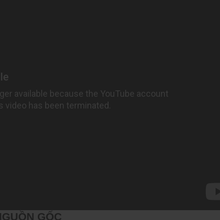
 NGUỒN GỐC