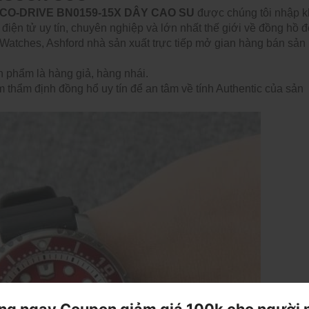
CO-DRIVE BN0159-15X DÂY CAO SU
được chúng tôi nhập 
 điện tử uy tín, chuyên nghiệp và lớn nhất thế giới về đồng hồ 
 Watches, Ashford nhà sản xuất trực tiếp mở gian hàng bán sản
n phẩm là hàng giả, hàng nhái.
 thẩm định đồng hổ uy tín để an tâm về tính Authentic của sản