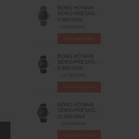
ĐỒNG HỒ NAM
SEIKO PRESAGE
COCKTAIL BAR
8.900.000đ
MOJITO
13.690.000đ
AUTOMATIC
SRPE45J1 -
Chọn sản phẩm
38.5MM
ĐỒNG HỒ NAM
SEIKO PRESAGE
AUTOMATIC
8.900.000đ
SSA405J1 -
14.790.000đ
40.5MM
Chọn sản phẩm
ĐỒNG HỒ NAM
SEIKO PRESAGE
AUTOMATIC
11.800.000đ
SSA421J1 - 42MM
18.240.000đ
Chọn sản phẩm