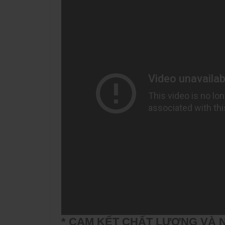
* CAM KẾT CHẤT LƯỢNG VÀ