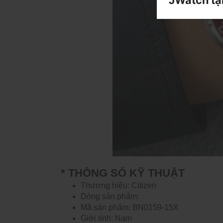
JWatch tặ
* THÔNG SỐ KỸ THUẬT
Thương hiệu: Citizen
Dòng sản phẩm:
Mã sản phẩm: BN0159-15X
Giới tính: Nam