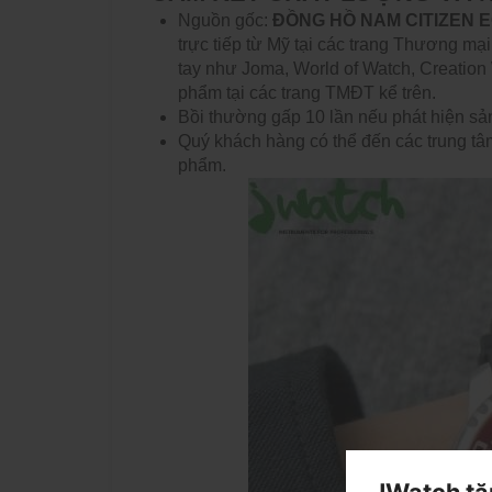
Nguồn gốc:
ĐỒNG HỒ NAM CITIZEN E
trực tiếp từ Mỹ tại các trang Thương mại
tay như Joma, World of Watch, Creation
phẩm tại các trang TMĐT kể trên.
Bồi thường gấp 10 lần nếu phát hiện sả
Quý khách hàng có thể đến các trung tâm
phẩm.