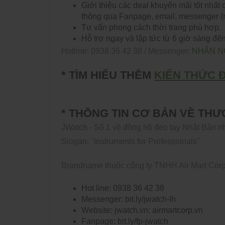
Giới thiệu các deal khuyến mãi tốt nhất
thông qua Fanpage, email, messenger 
Tư vấn phong cách thời trang phù hợp.
Hỗ trợ ngay và lập tức từ 6 giờ sáng đến
Hotline: 0938 36 42 38 / Messenger:
NHẮN N
* TÌM HIỂU THÊM
KIẾN THỨC 
* THÔNG TIN CƠ BẢN VỀ TH
JWatch - Số 1 về đồng hồ đeo tay Nhật Bản 
Slogan: "Instruments for Professionals"
Brandname thuộc công ty TNHH Air Mart Cor
Hot line: 0938 36 42 38
Messenger: bit.ly/jwatch-lh
Website: jwatch.vn; airmartcorp.vn
Fanpage: bit.ly/fp-jwatch