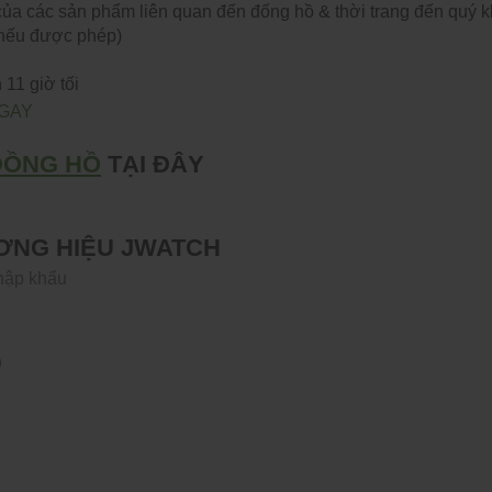
 của các sản phẩm liên quan đến đống hồ & thời trang đến quý 
(nếu được phép)
 11 giờ tối
GAY
ĐỒNG HỒ
TẠI ĐÂY
ƯƠNG HIỆU JWATCH
nhập khẩu
p