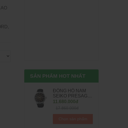
CAO
ORD,
SẢN PHẨM HOT NHẤT
ĐỒNG HỒ NAM
SEIKO PRESAGE
COCKTAIL TIME
11.680.000đ
AUTOMATIC
17.860.000đ
SSK039J1 -
40.5MM
Chọn sản phẩm