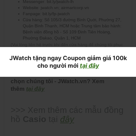
Messenger: bit.ly/jwatch-lh
Website: jwatch.vn; airmartcorp.vn
Fanpage: bit.ly/fp-jwatch
Cửa hàng: Số 105/3 đường Bình Quới, Phường 27,
Quận Bình Thạnh, HCM hoặc Trung tâm bảo hành:
Bệnh viện đồng hồ - Số 109 Đinh Tiên Hoàng,
Phường Đakao, Quận 1, HCM
(Vui lòng liên hệ trước khi đến cửa hàng để chúng tôi phục
vụ bạn tốt nhất)
JWatch tặng ngay Coupon giảm giá 100k
cho người mới
tại đây
* Có nhiều nơi bán đồng hồ tại sao lại
chọn chúng tôi - JWatch.vn? Xem
thêm
tại đây
>>> Xem thêm các mẫu đồng
hồ
Casio
tại
đây