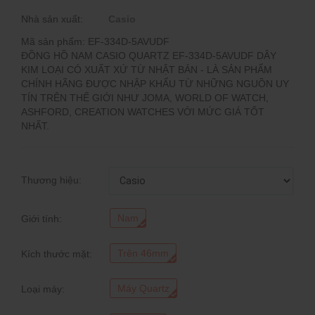
Nhà sản xuất:
Casio
Mã sản phẩm: EF-334D-5AVUDF
ĐỒNG HỒ NAM CASIO QUARTZ EF-334D-5AVUDF DÂY
KIM LOẠI CÓ XUẤT XỨ TỪ NHẬT BẢN - LÀ SẢN PHẨM
CHÍNH HÃNG ĐƯỢC NHẬP KHẨU TỪ NHỮNG NGUỒN UY
TÍN TRÊN THẾ GIỚI NHƯ JOMA, WORLD OF WATCH,
ASHFORD, CREATION WATCHES VỚI MỨC GIÁ TỐT
NHẤT.
Thương hiệu:
Nam
Giới tính:
Trên 46mm
Kích thước mặt:
Máy Quartz
Loại máy: