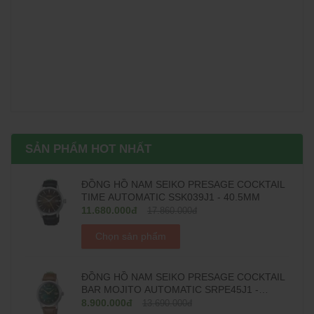
SẢN PHẨM HOT NHẤT
ĐỒNG HỒ NAM SEIKO PRESAGE COCKTAIL
TIME AUTOMATIC SSK039J1 - 40.5MM
11.680.000đ
17.860.000đ
Chọn sản phẩm
ĐỒNG HỒ NAM SEIKO PRESAGE COCKTAIL
BAR MOJITO AUTOMATIC SRPE45J1 -
38.5MM
8.900.000đ
13.690.000đ