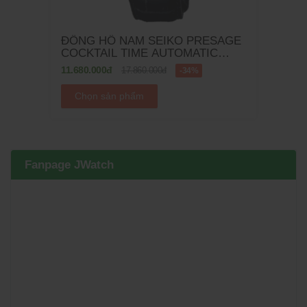
ĐỒNG HỒ NAM SEIKO PRESAGE
COCKTAIL TIME AUTOMATIC
SSK039J1 - 40.5MM
11.680.000đ
17.860.000đ
-34%
Chọn sản phẩm
Fanpage JWatch