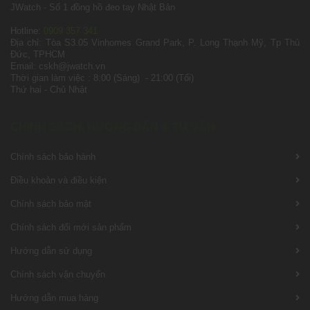
JWatch - Số 1 đồng hồ đeo tay Nhật Bản
Hotline:
0909 357 341
Địa chỉ: Tòa S3.05 Vinhomes Grand Park, P. Long Thạnh Mỹ, Tp Thủ
Đức, TPHCM
Email: cskh@jwatch.vn
Thời gian làm việc : 8:00 (Sáng) - 21:00 (Tối)
Thứ hai - Chủ Nhật
CHÍNH SÁCH, HƯỚNG DẪN & TƯ VẤN
Chính sách bảo hành
Điều khoản và điều kiện
Chính sách bảo mật
Chính sách đổi mới sản phẩm
Hướng dẫn sử dụng
Chính sách vận chuyển
Hướng dẫn mua hàng