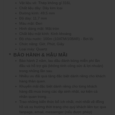
Vật liệu vỏ: Thép không gỉ 316L
Chất liệu dây: Dây kim loại
Đường kính: 49,5 mm
Độ dày: 11,7 mm
Màu mặt: Đen
Hình dáng mặt: Mặt tròn
Chất liệu mặt kính: Kính khoáng
Độ chịu nước:
100m (10ATM/10BAR) - Bơi lội
Chức năng:
Giờ, Phút, Giây
Loại máy: Quartz
* BẢO HÀNH & HẬU MÃI
Bảo hành 2 năm, lau dầu đánh bóng miễn phí lần
đầu và hỗ trợ giá (không tính công sức & lợi nhuận)
trong những lần sau.
Nhiều ưu đãi quà tặng đặc biệt dành riêng cho khách
hàng thân quen.
Khuyến mãi đặc biệt dành riêng cho từng khách
hàng đã mua trong các dịp sinh nhật, sự kiện cá
nhân quan trọng….
Trao những kiến thức bổ ích nhất, mới nhất về đồng
hồ và xu hướng thời trang cho quý khách liên tục qua
fanpage, email, messenger (nếu được phép)