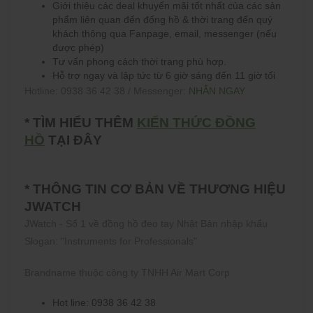
Giới thiệu các deal khuyến mãi tốt nhất của các sản
phẩm liên quan đến đống hồ & thời trang đến quý
khách thông qua Fanpage, email, messenger (nếu
được phép)
Tư vấn phong cách thời trang phù hợp.
Hỗ trợ ngay và lập tức từ 6 giờ sáng đến 11 giờ tối
Hotline: 0938 36 42 38 / Messenger:
NHẮN NGAY
* TÌM HIỂU THÊM
KIẾN THỨC ĐỒNG
HỒ
TẠI ĐÂY
* THÔNG TIN CƠ BẢN VỀ THƯƠNG HIỆU
JWATCH
JWatch - Số 1 về đồng hồ đeo tay Nhật Bản nhập khẩu
Slogan: "Instruments for Professionals"
Brandname thuộc công ty TNHH Air Mart Corp
Hot line: 0938 36 42 38