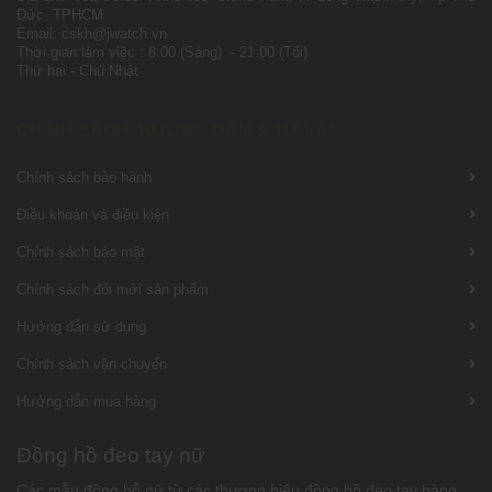
Đức, TPHCM
Email: cskh@jwatch.vn
Thời gian làm việc : 8:00 (Sáng) - 21:00 (Tối)
Thứ hai - Chủ Nhật
CHÍNH SÁCH, HƯỚNG DẪN & TƯ VẤN
Chính sách bảo hành
Điều khoản và điều kiện
Chính sách bảo mật
Chính sách đổi mới sản phẩm
Hướng dẫn sử dụng
Chính sách vận chuyển
Hướng dẫn mua hàng
Đồng hồ đeo tay nữ
Các mẫu đồng hỗ nữ từ các thương hiệu đồng hồ đeo tay hàng