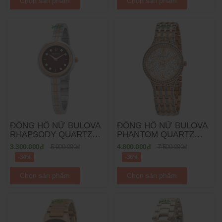
Chọn sản phẩm
Chọn sản phẩm
ĐỒNG HỒ NỮ BULOVA
ĐỒNG HỒ NỮ BULOVA
RHAPSODY QUARTZ
PHANTOM QUARTZ
98P194 - 30MM
98L235 - 32MM
3.300.000đ
4.800.000đ
5.000.000đ
7.500.000đ
-34%
-36%
Chọn sản phẩm
Chọn sản phẩm