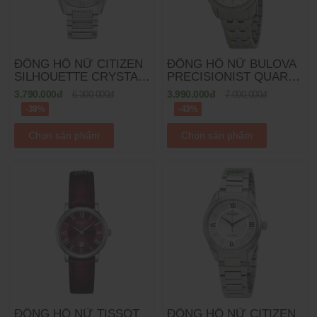
ĐỒNG HỒ NỮ CITIZEN
ĐỒNG HỒ NỮ BULOVA
SILHOUETTE CRYSTAL
PRECISIONIST QUARTZ
ECO DRIVE EM1020-57L
98M112 - 30MM
3.790.000đ
3.990.000đ
6.300.000đ
7.000.000đ
- 34MM
-39%
-43%
Chọn sản phẩm
Chọn sản phẩm
ĐỒNG HỒ NỮ TISSOT
ĐỒNG HỒ NỮ CITIZEN