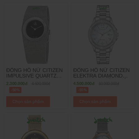
ĐỒNG HỒ NỮ CITIZEN
ĐỒNG HỒ NỮ CITIZEN
IMPULSIVE QUARTZ
ELEKTRA DIAMOND
K3T23121 DÂY MESH
ECO-DRIVE MẶT KHẢM
2.300.000đ
4.500.000đ
4.600.000đ
10.000.000đ
XÀ CỪ EW2510-50D
-50%
-55%
DÂY KIM LOẠI
Chọn sản phẩm
Chọn sản phẩm