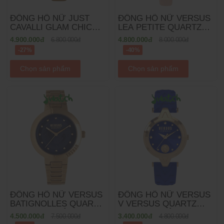
ĐỒNG HỒ NỮ JUST
ĐỒNG HỒ NỮ VERSUS
CAVALLI GLAM CHIC
LEA PETITE QUARTZ
QUARTZ JC1L150L0025
VSPZJ0321 DÂY DA
4.900.000đ
4.800.000đ
6.800.000đ
8.000.000đ
DÂY DA
-27%
-40%
Chọn sản phẩm
Chọn sản phẩm
ĐỒNG HỒ NỮ VERSUS
ĐỒNG HỒ NỮ VERSUS
BATIGNOLLES QUARTZ
V VERSUS QUARTZ
VSPLJ0819 DÂY KIM
SCI230017 DÂY DA
4.500.000đ
3.400.000đ
7.500.000đ
4.800.000đ
LOẠI