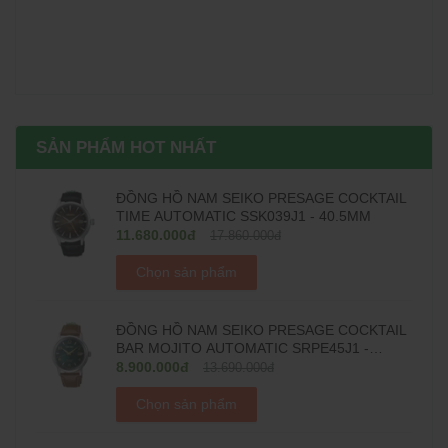
SẢN PHẨM HOT NHẤT
ĐỒNG HỒ NAM SEIKO PRESAGE COCKTAIL
TIME AUTOMATIC SSK039J1 - 40.5MM
11.680.000đ
17.860.000đ
Chọn sản phẩm
ĐỒNG HỒ NAM SEIKO PRESAGE COCKTAIL
BAR MOJITO AUTOMATIC SRPE45J1 -
38.5MM
8.900.000đ
13.690.000đ
Chọn sản phẩm