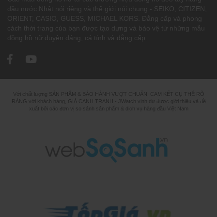
đầu nước Nhật nói riêng và thế giới nói chung - SEIKO, CITIZEN,
ORIENT, CASIO, GUESS, MICHAEL KORS. Đẳng cấp và phong
cách thời trang của bạn được tạo dựng và bảo vệ từ những mẫu
đồng hồ nữ duyên dáng, cá tính và đẳng cấp.
Với chất lượng SẢN PHẨM & BẢO HÀNH VƯỢT CHUẨN; CAM KẾT CỤ THỂ RÕ
RÀNG với khách hàng, GIÁ CẠNH TRANH - JWatch vinh dự được giới thiệu và đề
xuất bởi các đơn vị so sánh sản phẩm & dịch vụ hàng đầu Việt Nam