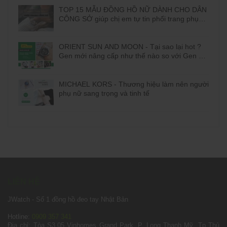
TOP 15 MẪU ĐỒNG HỒ NỮ DÀNH CHO DÂN
CÔNG SỞ giúp chị em tự tin phối trang phục
đi làm
ORIENT SUN AND MOON - Tại sao lại hot ?
Gen mới nâng cấp như thế nào so với Gen cũ
?
MICHAEL KORS - Thương hiệu làm nên người
phụ nữ sang trọng và tinh tế
LIÊN HỆ
JWatch - Số 1 đồng hồ đeo tay Nhật Bản
Hotline:
0909 357 341
Địa chỉ: Tòa S3.05 Vinhomes Grand Park, P. Long Thạnh Mỹ, Tp Thủ