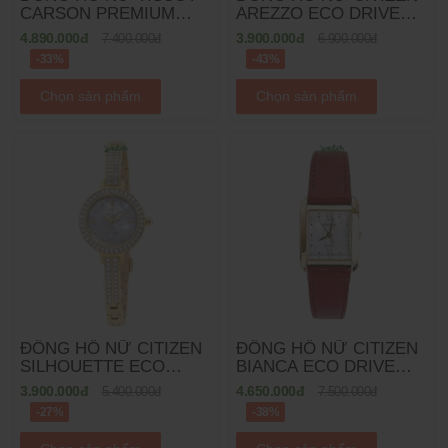
CARSON PREMIUM
AREZZO ECO DRIVE
QUARTZ
EM0870-58A - 32MM
4.890.000đ
3.900.000đ
7.400.000đ
6.900.000đ
T122.210.16.373.00 -
-33%
-43%
30MM
Chọn sản phẩm
Chọn sản phẩm
ĐỒNG HỒ NỮ CITIZEN
ĐỒNG HỒ NỮ CITIZEN
SILHOUETTE ECO
BIANCA ECO DRIVE
DRIVE EM0862-56D -
EW5593-05D - 22MM
3.900.000đ
4.650.000đ
5.400.000đ
7.500.000đ
25MM
-27%
-38%