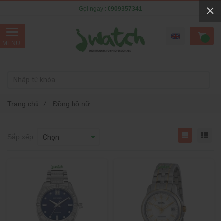
Gọi ngay :
0909357341
Trang chủ
/
Đồng hồ nữ
Sắp xếp: