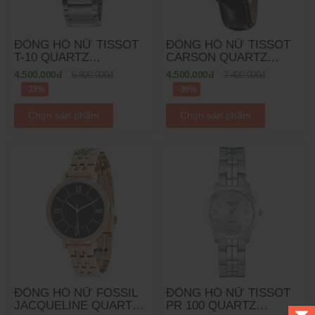
ĐỒNG HỒ NỮ TISSOT
ĐỒNG HỒ NỮ TISSOT
T-10 QUARTZ
CARSON QUARTZ
T073.310.11.017.00 -
T085.210.16.013.00 -
4.500.000đ
4.500.000đ
6.800.000đ
7.400.000đ
31.2X25.4MM
29MM
-33%
-39%
Chọn sản phẩm
Chọn sản phẩm
ĐỒNG HỒ NỮ FOSSIL
ĐỒNG HỒ NỮ TISSOT
JACQUELINE QUARTZ
PR 100 QUARTZ