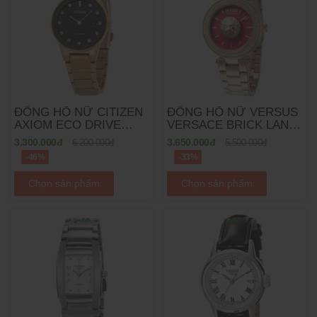
ĐỒNG HỒ NỮ CITIZEN
ĐỒNG HỒ NỮ VERSUS
AXIOM ECO DRIVE
VERSACE BRICK LANE
GA1058-59Q - 30MM
QUARTZ VSP642418 -
3.300.000đ
3.650.000đ
6.200.000đ
5.500.000đ
36MM
-46%
-33%
Chọn sản phẩm
Chọn sản phẩm