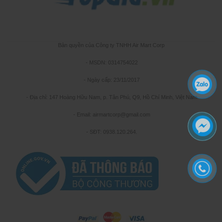
Bản quyền của Công ty TNHH Air Mart Corp
- MSDN: 0314754022
- Ngày cấp: 23/11/2017
- Địa chỉ: 147 Hoàng Hữu Nam, p. Tân Phú, Q9, Hồ Chí Minh, Việt Nam
- Email: airmartcorp@gmail.com
- SĐT: 0938.120.264.